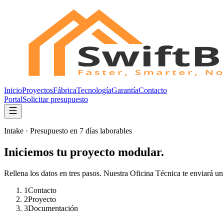
Inicio
Proyectos
Fábrica
Tecnología
Garantía
Contacto
Portal
Solicitar presupuesto
Intake · Presupuesto en 7 días laborables
Iniciemos tu proyecto modular.
Rellena los datos en tres pasos. Nuestra Oficina Técnica te enviará u
1
Contacto
2
Proyecto
3
Documentación